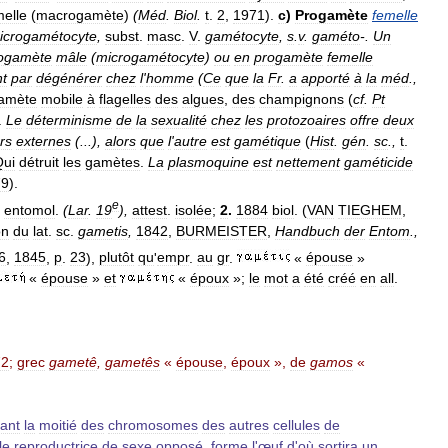
melle
(
macrogamète
)
(
Méd
.
Biol
.
t
.
2
,
1971
).
c
)
Progamète
femelle
icrogamétocyte
,
subst
.
masc
.
V
.
gamétocyte
,
s
.
v
.
gaméto
-.
Un
ogamète
mâle
(
microgamétocyte
)
ou
en
progamète
femelle
nt
par
dégénérer
chez
l
'
homme
(
Ce
que
la
Fr
.
a
apporté
à
la
méd
.
,
amète
mobile
à
flagelles
des
algues
,
des
champignons
(
cf
.
Pt
.
Le
déterminisme
de
la
sexualité
chez
les
protozoaires
offre
deux
rs
externes
(...),
alors
que
l
'
autre
est
gamétique
(
Hist
.
gén
.
sc
.,
t
.
Qui
détruit
les
gamètes
.
La
plasmoquine
est
nettement
gaméticide
79
).
e
entomol
.
(
Lar
.
19
),
attest
.
isolée
;
2
.
1884
biol
. (
VAN
TIEGHEM
,
on
du
lat
.
sc
.
gametis
,
1842
,
BURMEISTER
,
Handbuch
der
Entom
.,
6
,
1845
,
p
.
23
),
plutôt
qu
'
empr
.
au
gr
.
«
épouse
»
«
épouse
»
et
«
époux
»;
le
mot
a
été
créé
en
all
.
72
;
grec
gametê
,
gametês
«
épouse
,
époux
»,
de
gamos
«
ant
la
moitié
des
chromosomes
des
autres
cellules
de
le
reproductrice
de
sexe
opposé
,
forme
l
'
œuf
d
'
où
sortira
un