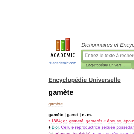
Dictionnaires et Ency
fr-academic.com
Encyclopédie Universelle
Encyclopédie Universelle
gamète
gamète
gamète
[
gamɛt
]
n
.
m
.
•
1884
;
gr
.
gametê
,
gametês
«
épouse
,
épou
♦
Biol
.
Cellule
reproductrice
sexuée
possédan
(
⇒
génome
;
haploïde
)
,
et
qui
,
en
s
'
unissant