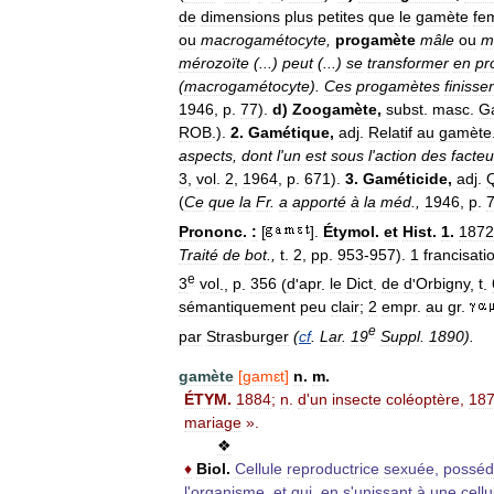
de
dimensions
plus
petites
que
le
gamète
fe
ou
macrogamétocyte
,
progamète
mâle
ou
m
mérozoïte
(...)
peut
(...)
se
transformer
en
pr
(
macrogamétocyte
).
Ces
progamètes
finisse
1946
,
p
.
77
).
d
)
Zoogamète
,
subst
.
masc
.
G
ROB
.).
2
.
Gamétique
,
adj
.
Relatif
au
gamète
aspects
,
dont
l
'
un
est
sous
l
'
action
des
facteu
3
,
vol
.
2
,
1964
,
p
.
671
).
3
.
Gaméticide
,
adj
.
(
Ce
que
la
Fr
.
a
apporté
à
la
méd
.,
1946
,
p
.
Prononc
.
:
[
].
Étymol
.
et
Hist
.
1
.
1872
Traité
de
bot
.,
t
.
2
,
pp
.
953
-
957
).
1
francisati
e
3
vol
.,
p
.
356
(
d
'
apr
.
le
Dict
.
de
d
'
Orbigny
,
t
.
sémantiquement
peu
clair
;
2
empr
.
au
gr
.
e
par
Strasburger
(
cf
.
Lar
.
19
Suppl
.
1890
).
gamète
[
gamɛt
]
n
.
m
.
ÉTYM
.
1884
;
n
.
d
'
un
insecte
coléoptère
,
18
mariage
».
❖
♦
Biol
.
Cellule
reproductrice
sexuée
,
posséd
l
'
organisme
,
et
qui
,
en
s
'
unissant
à
une
cellu