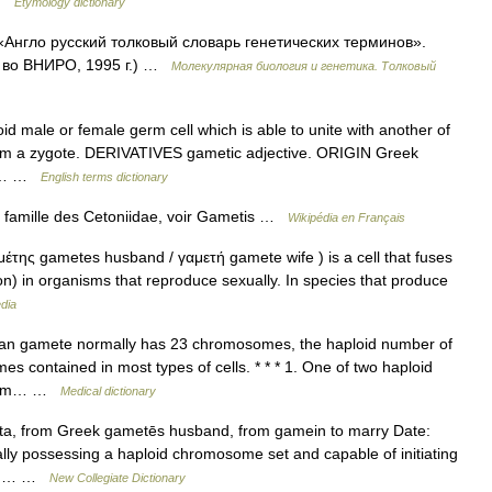
 …
Etymology dictionary
«Англо русский толковый словарь генетических терминов».
д во ВНИРО, 1995 г.) …
Молекулярная биология и генетика. Толковый
male or female germ cell which is able to unite with another of
form a zygote. DERIVATIVES gametic adjective. ORIGIN Greek
mos… …
English terms dictionary
a famille des Cetoniidae, voir Gametis …
Wikipédia en Français
της gametes husband / γαμετή gamete wife ) is a cell that fuses
tion) in organisms that reproduce sexually. In species that produce
dia
n gamete normally has 23 chromosomes, the haploid number of
contained in most types of cells. * * * 1. One of two haploid
 germ… …
Medical dictionary
a, from Greek gametēs husband, from gamein to marry Date:
lly possessing a haploid chromosome set and capable of initiating
sion… …
New Collegiate Dictionary