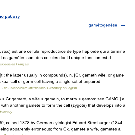
ю работу
gamétogenèse
ες) est une cellule reproductrice de type haploïde qui a terminé
. Les gamètes sont des cellules dont l unique fonction est d
kipédia en Français
 ; the latter usually in compounds), n. [Gr. gameth wife, or game
exual cell or germ cell having a single set of unpaired
…
The Collaborative International Dictionary of English
a < Gr gametē, a wife < gamein, to marry < gamos: see GAMO ] a
e with another gamete to form the cell (zygote) that develops into a
ictionary
80, coined 1878 by German cytologist Eduard Strasburger (1844
 being apparently erroneous; from Gk. gamete a wife, gametes a