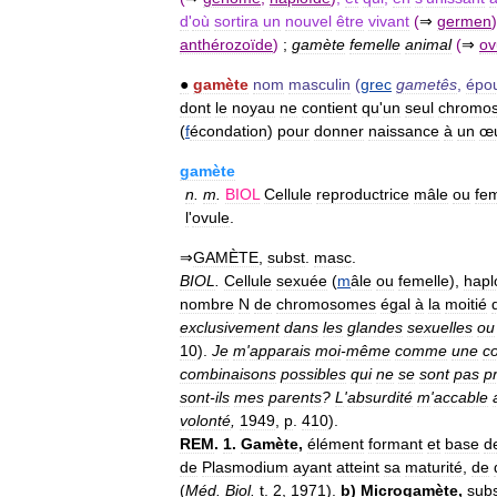
d
'
où
sortira
un
nouvel
être
vivant
(
⇒
germen
)
anthérozoïde
)
;
gamète
femelle
animal
(
⇒
ov
●
gamète
nom
masculin
(
grec
gametês
,
épo
dont
le
noyau
ne
contient
qu
'
un
seul
chromo
(
f
écondation
)
pour
donner
naissance
à
un
œ
gamète
n
.
m
.
BIOL
Cellule
reproductrice
mâle
ou
fem
l
'
ovule
.
⇒
GAMÈTE
,
subst
.
masc
.
BIOL
.
Cellule
sexuée
(
m
âle
ou
femelle
),
hapl
nombre
N
de
chromosomes
égal
à
la
moitié
exclusivement
dans
les
glandes
sexuelles
ou
10
).
Je
m
'
apparais
moi
-
même
comme
une
c
combinaisons
possibles
qui
ne
se
sont
pas
p
sont
-
ils
mes
parents
?
L
'
absurdité
m
'
accable
volonté
,
1949
,
p
.
410
).
REM
.
1
.
Gamète
,
élément
formant
et
base
d
de
Plasmodium
ayant
atteint
sa
maturité
,
de
(
Méd
.
Biol
.
t
.
2
,
1971
).
b
)
Microgamète
,
sub