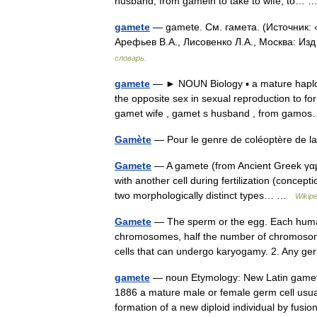
husband, from gamein to take to wife, to…
gamete
— gamete. См. гамета. (Источник: 
Арефьев В.А., Лисовенко Л.А., Москва: Из
словарь.
gamete
— ► NOUN Biology ▪ a mature haploid 
the opposite sex in sexual reproduction to 
gamet wife , gamet s husband , from ga
Gamète
— Pour le genre de coléoptère de l
Gamete
— A gamete (from Ancient Greek γαμέ
with another cell during fertilization (concep
two morphologically distinct types… …
Wikipe
Gamete
— The sperm or the egg. Each huma
chromosomes, half the number of chromosomes 
cells that can undergo karyogamy. 2. Any
gamete
— noun Etymology: New Latin gamet
1886 a mature male or female germ cell usua
formation of a new diploid individual by fu