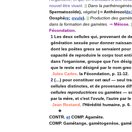
nouvel
être
vivant
.
||
Dans
la
parthénogénès
Spermatozoïde
),
végétal
(
⇒
Anthérozoï
de
Oosphè
re
;
ovule
).
||
Production
des
gamèt
dans
la
formation
des
gamètes
.
⇒
Méiose
.
|
Fécondation
.
1
Les
deux
cellules
qui
,
provenant
de
d
génération
sexuée
pour
donner
naissan
dont
les
poètes
grecs
se
servaient
pour
capacité
de
reproduire
le
corps
tout
enti
dans
l
'
organisme
,
groupe
que
l
'
on
dési
que
le
reste
est
désigné
par
le
nom
grec
Jules
Carles
,
la
Fécondation
,
p
.
11
-
12
.
2
(…)
pour
constituer
cet
œuf
—
seul
tra
cellules
distinctes
,
et
de
provenance
dif
cellules
reproductrices
ou
gamètes
—
s
par
la
mère
,
et
c
'
est
l
'
ovule
,
l
'
autre
par
le
Jean
Rostand
,
l
'
Hérédité
humaine
,
p
.
6
.
❖
CONTR
.
et
COMP
.
Agamète
.
COMP
.
Gamétange
,
gamétogenèse
,
gamé