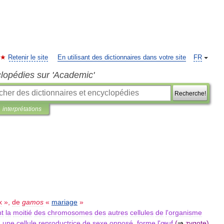
Retenir le site
En utilisant des dictionnaires dans votre site
FR
clopédies sur 'Academic'
Recherche!
interprétations
x
»,
de
gamos
«
mariage
»
t
la
moitié
des
chromosomes
des
autres
cellules
de
l
'
organisme
à
une
cellule
reproductrice
de
sexe
opposé
,
forme
l
'
œuf
(
⇒
zygote
)