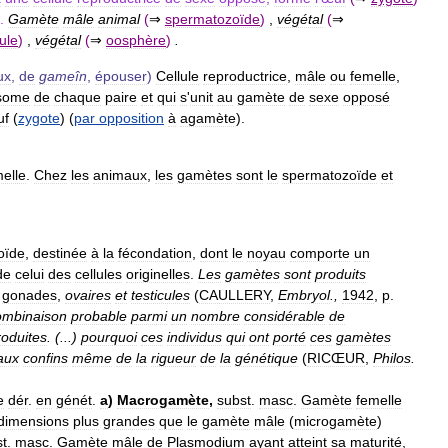
.
Gamète
mâle
animal
(
⇒
spermatozoïde
)
,
végétal
(
⇒
ule
)
,
végétal
(
⇒
oosphère
)
.
ux
,
de
gameîn
,
épouser
)
Cellule
reproductrice
,
mâle
ou
femelle
,
some
de
chaque
paire
et
qui
s
'
unit
au
gamète
de
sexe
opposé
uf
(
zygote
) (
par
opposition
à
agamète
).
elle
.
Chez
les
animaux
,
les
gamètes
sont
le
spermatozoïde
et
oïde
,
destinée
à
la
fécondation
,
dont
le
noyau
comporte
un
de
celui
des
cellules
originelles
.
Les
gamètes
sont
produits
gonades
,
ovaires
et
testicules
(
CAULLERY
,
Embryol
.,
1942
,
p
.
ombinaison
probable
parmi
un
nombre
considérable
de
roduites
. (...)
pourquoi
ces
individus
qui
ont
porté
ces
gamètes
aux
confins
même
de
la
rigueur
de
la
génétique
(
RICŒUR
,
Philos
.
e
dér
.
en
génét
.
a
)
Macrogamète
,
subst
.
masc
.
Gamète
femelle
dimensions
plus
grandes
que
le
gamète
mâle
(
microgamète
)
st
.
masc
.
Gamète
mâle
de
Plasmodium
ayant
atteint
sa
maturité
,