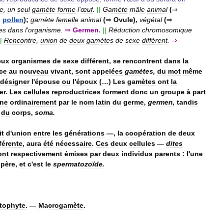
e
,
un
seul
gamète
forme
l
'
œuf
.
||
Gamète
mâle
animal
(
⇒
;
pollen
);
gamète
femelle
animal
(
⇒
Ovule
),
végétal
(
⇒
es
dans
l
'
organisme
.
⇒
Germen
.
||
Réduction
chromosomique
|
Rencontre
,
union
de
deux
gamètes
de
sexe
différent
.
⇒
eux
organismes
de
sexe
différent
,
se
rencontrent
dans
la
ce
au
nouveau
vivant
,
sont
appelées
gamètes
,
du
mot
même
désigner
l
'
épouse
ou
l
'
époux
(…)
Les
gamètes
ont
la
er
.
Les
cellules
reproductrices
forment
donc
un
groupe
à
part
gne
ordinairement
par
le
nom
latin
du
germe
,
germen
,
tandis
du
corps
,
soma
.
it
d
'
union
entre
les
générations
—,
la
coopération
de
deux
férente
,
aura
été
nécessaire
.
Ces
deux
cellules
—
dites
ont
respectivement
émises
par
deux
individus
parents
:
l
'
une
père
,
et
c
'
est
le
spermatozoïde
.
tophyte
. —
Macrogamète
.