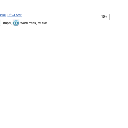
ique
,
RÉCLAME
18+
Drupal,
WordPress, MODx.