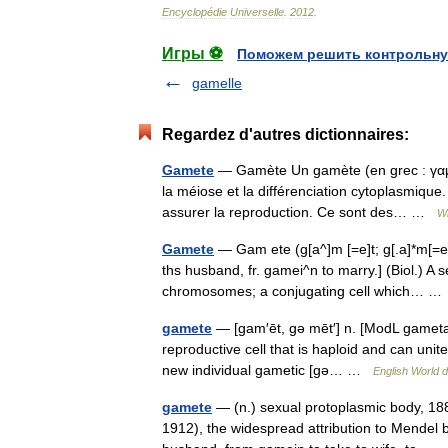
Encyclopédie
Universelle
.
2012
.
Игры ⚽
Поможем решить контрольну
gamelle
Regardez d'autres dictionnaires:
Gamete
— Gamète Un gamète (en grec : γαμέτ
la méiose et la différenciation cytoplasmique
assurer la reproduction. Ce sont des… …
Wi
Gamete
— Gam ete (g[a^]m [=e]t; g[.a]*m[=e]t
ths husband, fr. gamei^n to marry.] (Biol.) A s
chromosomes; a conjugating cell which… 
gamete
— [gam′ēt, gə mēt′] n. [ModL gamet
reproductive cell that is haploid and can unit
new individual gametic [gə… …
English World d
gamete
— (n.) sexual protoplasmic body, 18
1912), the widespread attribution to Mendel